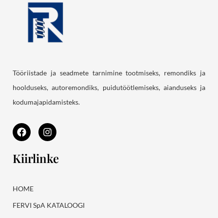
Tööriistade ja seadmete tarnimine tootmiseks, remondiks ja
hoolduseks, autoremondiks, puidutöötlemiseks, aianduseks ja
kodumajapidamisteks.
F
I
a
n
c
s
e
t
Kiirlinke
b
a
o
g
o
r
k
a
HOME
m
FERVI SpA KATALOOGI