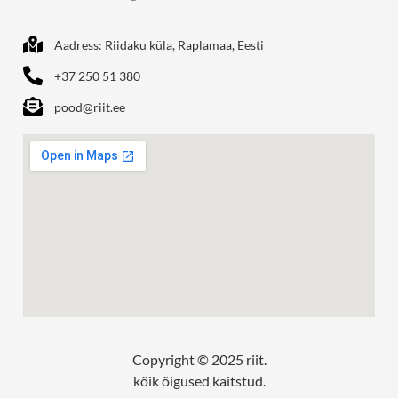
Aadress: Riidaku küla, Raplamaa, Eesti
+37 250 51 380
pood@riit.ee
Copyright © 2025 riit.
kõik õigused kaitstud.