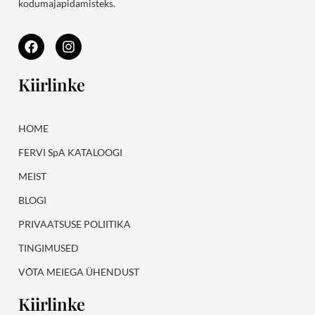
kodumajapidamisteks.
F
I
a
n
c
s
e
t
Kiirlinke
b
a
o
g
o
r
k
a
HOME
m
FERVI SpA KATALOOGI
MEIST
BLOGI
PRIVAATSUSE POLIITIKA
TINGIMUSED
VÕTA MEIEGA ÜHENDUST
Kiirlinke