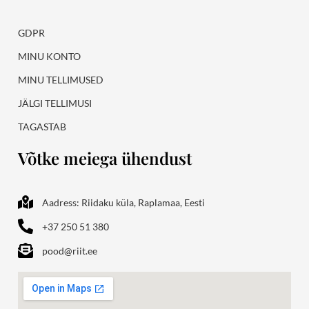
GDPR
MINU KONTO
MINU TELLIMUSED
JÄLGI TELLIMUSI
TAGASTAB
Võtke meiega ühendust
Aadress: Riidaku küla, Raplamaa, Eesti
+37 250 51 380
pood@riit.ee